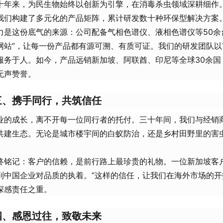
十年来，为民生物始终以创新为引擎，在消毒杀虫领域深耕细作
我们构建了多元化的产品矩阵，累计研发数十种环保型解决方案
力是这份底气的来源：公司配备气相色谱仪、液相色谱仪等50余
网站”，让每一份产品都有源可溯、有质可证。我们的研发团队
服务于人。如今，产品远销新加坡、阿联酋、印尼等全球30余国
无声赞誉。
三、携手同行，共筑信任
业的成长，离不开每一位同行者的托付。三十年间，我们与经销
共建生态。无论是城市楼宇间的白蚁防治，还是乡村田野里的害虫
终铭记：客户的信赖，是前行路上最珍贵的礼物。一位新加坡客户曾
到中国企业对品质的执着。”这样的信任，让我们在海外市场的
深感责任之重。
四、感恩过往，致敬未来