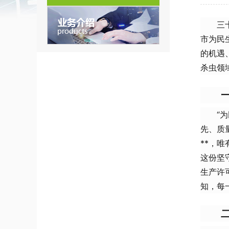
三
市为民
的机遇
杀虫领
“
先、质
**，
这份坚
生产许
知，每