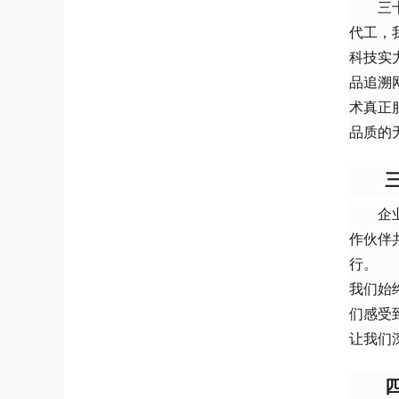
三
代工，
科技实
品追溯
术真正
品质的
企
作伙伴
行。
我们始
们感受
让我们