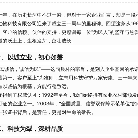
十年，在历史长河中不过一瞬，但对于一家企业而言，却是一段承
生物科技有限公司迎来了成立三十周年的里程碑。回望这条从19
、客户的信赖、伙伴的支持，更感谢每一位“为民人”的坚守与热
域的沃土上，生根发芽，茁壮成长。
一、以诚立业，初心如磐
为民诚信，诚信为民”——这句质朴的宗旨，是刻入企业基因的承诺
量第一、客户至上”为准则，立志用科技守护万家安康。三十年
唯有以诚信为根基，方能行稳致远。
守得到了权威认可：1992年至今，我们始终持有农业农村部颁
可证的企业之一。2003年，“全国质量、信誉双保障示范单位”
一张证书背后，是责任，更是对生命的敬畏。
二、科技为犁，深耕品质