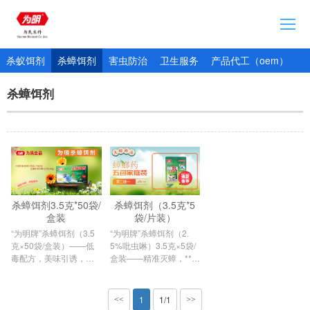
首页
杀蚁饵剂
杀蟑饵剂
害虫防治
卫生服务
产品代工（oem）
企业简介
杀蟑饵剂
通知公告
产品展示
加入我们
产品追溯网站
杀蟑饵剂3.5克*50袋/
杀蟑饵剂（3.5克*5
盒装
袋/片装）
“为明牌”杀蟑饵剂（3.5
​​“为明牌”杀蟑饵剂（2.
克×50袋/盒装）——低
5%吡虫啉）3.5克×5袋/
毒配方，美味引诱，窝
盒装​​——精准灭蟑，***
内团杀
*，守···
1
1/1
<<
>>