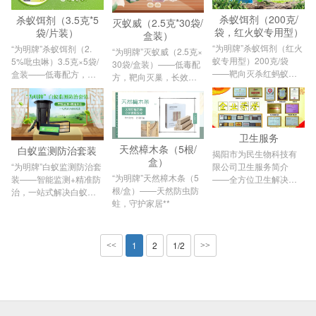
杀蚁饵剂（200克/
杀蚁饵剂（3.5克*5
灭蚁威（2.5克*30袋/
袋，红火蚁专用型）
袋/片装）
盒装）
“为明牌”杀蚁饵剂（红火
“为明牌”杀蚁饵剂（2.
“为明牌”灭蚁威（2.5克×
蚁专用型）200克/袋
5%吡虫啉）3.5克×5袋/
30袋/盒装）——低毒配
——靶向灭杀红蚂蚁，
盒装——低毒配方，靶
方，靶向灭巢，长效阻
低毒配方
向灭蚁，阻断巢穴！···
断
卫生服务
天然樟木条（5根/
白蚁监测防治套装​
揭阳市为民生物科技有
盒）
“为明牌”白蚁监测防治套
限公司卫生服务简介
“为明牌”天然樟木条（5
装——智能监测+精准防
——全方位卫生解决方
根/盒）——天然防虫防
治，一站式解决白蚁隐
案，守护健康环境
蛀，守护家居**
患
1
2
1/2
<<
>>