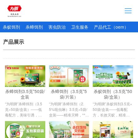
首页
杀蚁饵剂
杀蟑饵剂
害虫防治
卫生服务
产品代工（oem）
企业简介
产品展示
通知公告
产品展示
加入我们
产品追溯网站
杀蟑饵剂3.5克*50袋/
杀蟑饵剂（3.5克*5
杀蚁饵剂（3.5克*50
盒装
袋/片装）
袋/盒装）
“为明牌”杀蟑饵剂（3.5
​​“为明牌”杀蟑饵剂（2.
“为明牌”杀蚁饵剂3.5克×
克×50袋/盒装）——低
5%吡虫啉）3.5克×5袋/
50袋/盒装——低毒配
毒配方，美味引诱，窝
盒装​​——精准灭蟑，***
方，长效灭蚁，精准阻
内团杀
*，守···
断