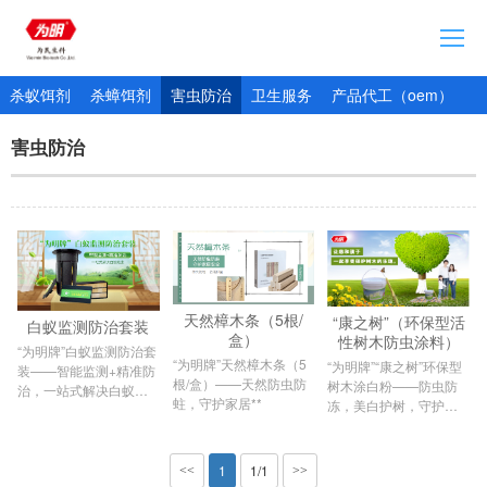
首页
杀蚁饵剂
杀蟑饵剂
害虫防治
卫生服务
产品代工（oem）
企业简介
害虫防治
通知公告
产品展示
加入我们
产品追溯网站
天然樟木条（5根/
“康之树”（环保型活
白蚁监测防治套装​
盒）
性树木防虫涂料）
“为明牌”白蚁监测防治套
“为明牌”天然樟木条（5
“为明牌”“康之树”环保型
装——智能监测+精准防
根/盒）——天然防虫防
树木涂白粉——防虫防
治，一站式解决白蚁隐
蛀，守护家居**
冻，美白护树，守护绿
患
色生命力
1
1/1
<<
>>